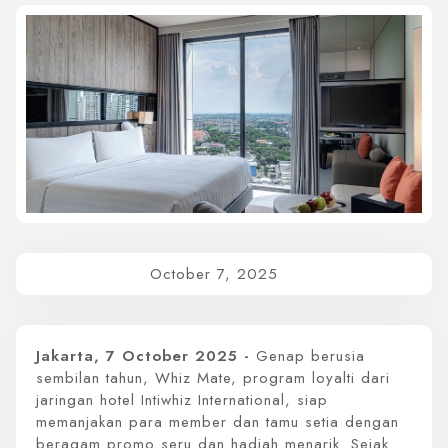
Whiz Luxe Hotel
Grand Whiz Hotel
Whiz Prime Hotel
Whiz Hotel
Whiz Capsule Hotel
Swift Inn Aeropolis
October 7, 2025
Jakarta, 7 October 2025 -
Genap berusia
sembilan tahun, Whiz Mate, program loyalti dari
jaringan hotel Intiwhiz International, siap
memanjakan para member dan tamu setia dengan
beragam promo seru dan hadiah menarik. Sejak