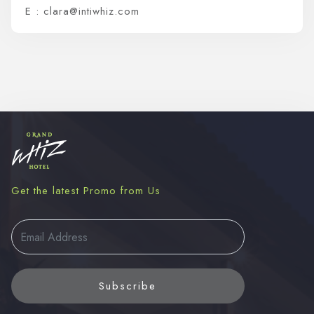
E : clara@intiwhiz.com
Get the latest Promo from Us
Subscribe