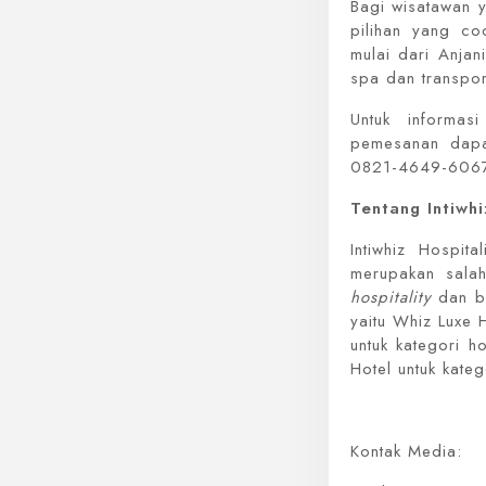
Bagi wisatawan 
pilihan yang co
mulai dari Anjan
spa dan transpo
Untuk informas
pemesanan dap
0821-4649-606
Tentang Intiwh
Intiwhiz Hospit
merupakan salah
hospitality
dan bi
yaitu Whiz Luxe 
untuk kategori h
Hotel untuk kate
Kontak Media: