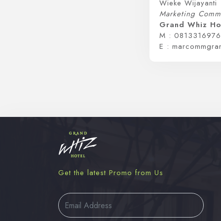
Wieke Wijayanti
Marketing Commu
Grand Whiz Ho
M : 081331697
E : marcommgra
Get the latest Promo from Us