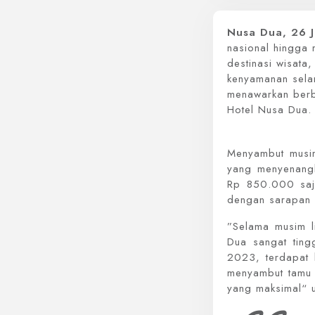
Nusa Dua, 26 
nasional hingga 
destinasi wisata
kenyamanan selam
menawarkan berb
Hotel Nusa Dua.
Menyambut musim
yang menyenang
Rp 850.000 saj
dengan sarapan u
”Selama musim l
Dua sangat ting
2023, terdapat 
menyambut tamu 
yang maksimal“ 