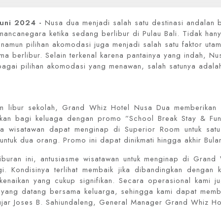
Juni 2024 -
Nusa dua menjadi salah satu destinasi andalan 
mancanegara ketika sedang berlibur di Pulau Bali. Tidak han
, namun pilihan akomodasi juga menjadi salah satu faktor uta
a berlibur. Selain terkenal karena pantainya yang indah, Nu
agai pilihan akomodasi yang menawan, salah satunya adal
 libur sekolah, Grand Whiz Hotel Nusa Dua memberikan 
kan bagi keluaga dengan promo ”School Break Stay & Fun
a wisatawan dapat menginap di Superior Room untuk satu
ntuk dua orang. Promo ini dapat dinikmati hingga akhir Bulan
iburan ini, antusiasme wisatawan untuk menginap di Grand
gi. Kondisinya terlihat membaik jika dibandingkan dengan k
kenaikan yang cukup signifikan. Secara operasional kami ju
yang datang bersama keluarga, sehingga kami dapat memb
ujar Joses B. Sahiundaleng, General Manager Grand Whiz Ho