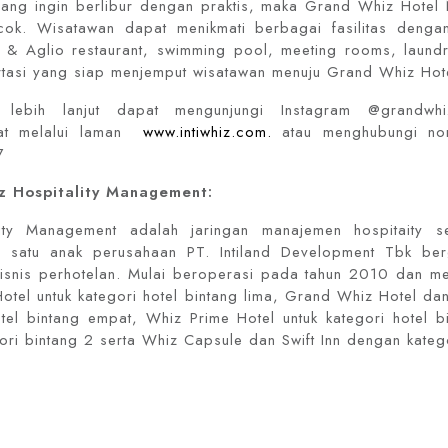
yang ingin berlibur dengan praktis, maka Grand Whiz Hotel
cok. Wisatawan dapat menikmati berbagai fasilitas dengan 
i & Aglio restaurant, swimming pool, meeting rooms, laund
rtasi yang siap menjemput wisatawan menuju Grand Whiz Hot
i lebih lanjut dapat mengunjungi Instagram @grandwhi
at melalui laman
www.intiwhiz.com.
atau menghubungi no
7
iz Hospitality Management:
ality Management adalah jaringan manajemen hospitaity
 satu anak perusahaan PT. Intiland Development Tbk be
snis perhotelan. Mulai beroperasi pada tahun 2010 dan mem
Hotel untuk kategori hotel bintang lima, Grand Whiz Hotel d
otel bintang empat, Whiz Prime Hotel untuk kategori hotel b
gori bintang 2 serta Whiz Capsule dan Swift Inn dengan kateg