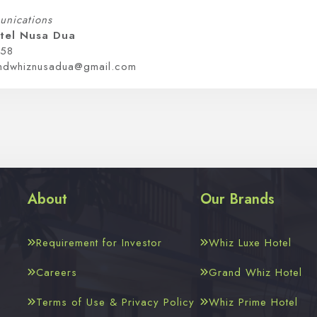
nications
tel Nusa Dua
658
ndwhiznusadua@gmail.com
About
Our Brands
Requirement for Investor
Whiz Luxe Hotel
Careers
Grand Whiz Hotel
Terms of Use & Privacy Policy
Whiz Prime Hotel