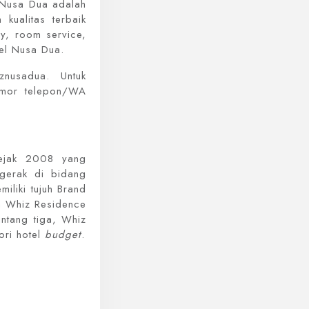
 Nusa Dua adalah
kualitas terbaik
ry, room service,
el Nusa Dua.
znusadua. Untuk
mor telepon/WA
 sejak 2008 yang
rgerak di bidang
iliki tujuh Brand
an Whiz Residence
intang tiga, Whiz
ori hotel
budget
.