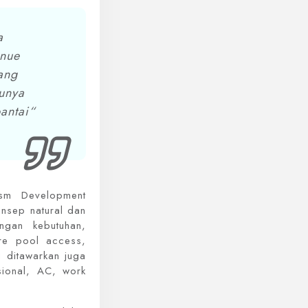
a
enue
ang
unya
antai“
ism Development
nsep natural dan
gan kebutuhan,
re pool access,
 ditawarkan juga
asional, AC, work